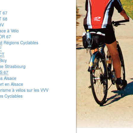
T 67
T 68
3V
ace à Vélo
DR 67
pt
Régions Cyclables
F
CT
Bicy
ike Strasbourg
S 67
s Alsace
rt en Alsace
risme à vélos sur les VVV
les Cyclables