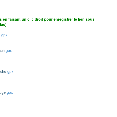
en faisant un clic droit pour enregistrer le lien sous
Mac)
x
h
gpx
bach
gpx
ruche
gpx
ouge
gpx