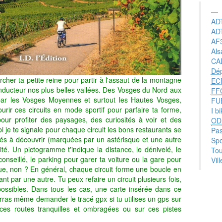
AD
AD
AF
Als
CA
Dé
rcher ta petite reine pour partir à l'assaut de la montagne
EC
nducteur nos plus belles vallées. Des Vosges du Nord aux
FF
 par les Vosges Moyennes et surtout les Hautes Vosges,
FU
rir ces circuits en mode sportif pour parfaire ta forme,
I b
ur profiter des paysages, des curiosités à voir et des
OD
i je te signale pour chaque circuit les bons restaurants se
Pas
ités à découvrir (marquées par un astérisque et une autre
Spo
ité. Un pictogramme t'indique la distance, le dénivelé, le
Tou
 conseillé, le parking pour garer ta voiture ou la gare pour
Vil
que, non ? En général, chaque circuit forme une boucle en
t par une autre. Tu peux refaire un circuit plusieurs fois,
 possibles. Dans tous les cas, une carte insérée dans ce
rras même demander le tracé gpx si tu utilises un gps sur
ces routes tranquilles et ombragées ou sur ces pistes