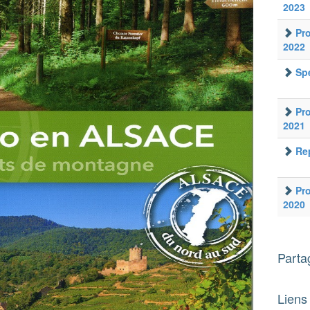
2023
Pr
2022
Spé
Pr
2021
Re
Pr
2020
Partag
Liens 