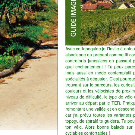
Avec ce topoguide je t'invite à enfou
alsacienne en prenant comme fil co
contreforts jurassiens en passant
quel enchantement ! Tu peux parcou
mais aussi en mode contemplatif po
spécialités à déguster. C'est pourquo
trouvant sur le parcours, les curios
couleur) et les vélocistes de proxim
niveau de difficulté, le type de vélo
arriver au départ par le TER. Prati
remontant une vallée et en descendan
car j'ai prévu toutes les variantes
topoguide spiralé te guidera. Tu pou
ton vélo. Alors bonne balade sur 
cyclables confortables !