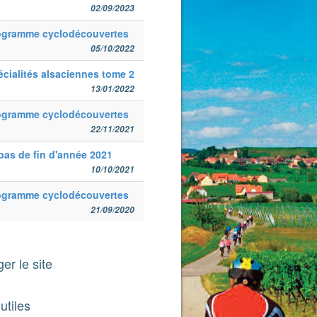
02/09/2023
ogramme cyclodécouvertes
05/10/2022
cialités alsaciennes tome 2
13/01/2022
ogramme cyclodécouvertes
22/11/2021
pas de fin d'année 2021
10/10/2021
ogramme cyclodécouvertes
21/09/2020
er le site
utiles