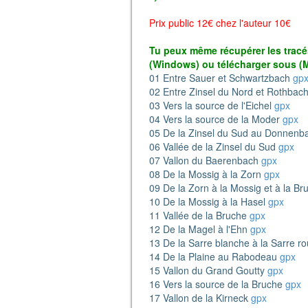
Prix public 12€ chez l'auteur 10€
Tu peux même récupérer les tracés 
(Windows) ou télécharger sous (
01 Entre Sauer et Schwartzbach
gp
02 Entre Zinsel du Nord et Rothbac
03 Vers la source de l'Eichel
gpx
04 Vers la source de la Moder
gpx
05 De la Zinsel du Sud au Donnen
06 Vallée de la Zinsel du Sud
gpx
07 Vallon du Baerenbach
gpx
08 De la Mossig à la Zorn
gpx
09 De la Zorn à la Mossig et à la B
10 De la Mossig à la Hasel
gpx
11 Vallée de la Bruche
gpx
12 De la Magel à l'Ehn
gpx
13 De la Sarre blanche à la Sarre r
14 De la Plaine au Rabodeau
gpx
15 Vallon du Grand Goutty
gpx
16 Vers la source de la Bruche
gpx
17 Vallon de la Kirneck
gpx