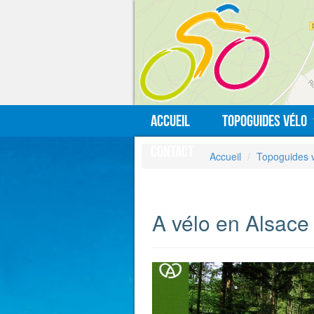
Accueil
Topoguides vélo
Contact
Accueil
Topoguides 
A vélo en Alsace