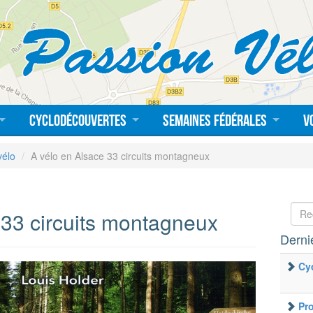
Cyclodécouvertes
Semaines fédérales
V
vélo
A vélo en Alsace 33 circuits montagneux
 33 circuits montagneux
Dernie
Cy
Pr